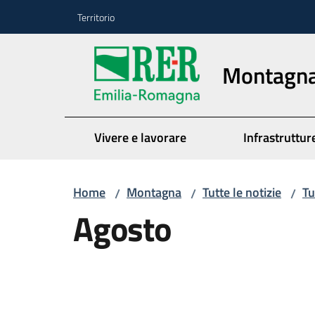
Vai al contenuto
Vai alla navigazione
Vai al footer
Territorio
Montagn
Vivere e lavorare
Infrastrutture
Home
Montagna
Tutte le notizie
Tu
/
/
/
Agosto