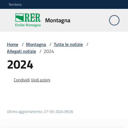
Vai al contenuto
Vai alla navigazione
Vai al footer
Territorio
Montagna
Montagna
Home
/
Montagna
/
Tutte le notizie
/
Vivere
Allegati notizie
/
2024
e
2024
lavorare
Condividi
Vedi azioni
Infrastrutture
e
sicurezza
del
Ultimo aggiornamento
:
27-05-2024 09:26
territorio