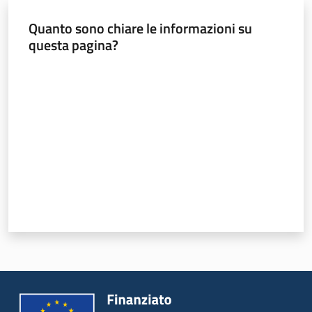
Programmi
e
Quanto sono chiare le informazioni su
risorse
questa pagina?
Valuta da 1 a 5 stelle
Seguici
su
Territorio