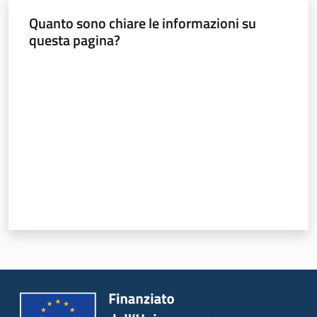
Programmi
e
Quanto sono chiare le informazioni su
risorse
questa pagina?
Valuta da 1 a 5 stelle
Seguici
su
Territorio