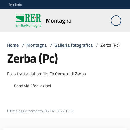
Vai al contenuto
Vai alla navigazione
Vai al footer
Territorio
Montagna
Montagna
Home
/
Montagna
/
Galleria fotografica
/
Zerba (Pc)
Vivere
Zerba (Pc)
e
lavorare
Foto tratta dal profilo Fb Cerreto di Zerba
Condividi
Vedi azioni
Infrastrutture
e
sicurezza
del
Ultimo aggiornamento
:
06-07-2022 12:26
territorio