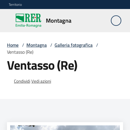
Vai al contenuto
Vai alla navigazione
Vai al footer
Territorio
Montagna
Montagna
Home
/
Montagna
/
Galleria fotografica
/
Vivere
Ventasso (Re)
e
Ventasso (Re)
lavorare
Condividi
Vedi azioni
Infrastrutture
e
sicurezza
del
territorio