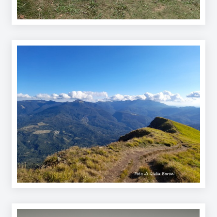
Argomenti
Novità
Servizi
Leggi Atti Bandi
Piani Programmi
Progetti