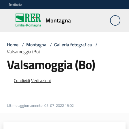
Vai al contenuto
Vai alla navigazione
Vai al footer
Territorio
Montagna
Montagna
Home
/
Montagna
/
Galleria fotografica
/
Vivere
Valsamoggia (Bo)
e
Valsamoggia (Bo)
lavorare
Condividi
Vedi azioni
Infrastrutture
e
sicurezza
Ultimo aggiornamento
:
05-07-2022 15:02
del
territorio