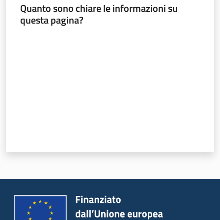
Programmi
Quanto sono chiare le informazioni su
e
questa pagina?
risorse
Valuta da 1 a 5 stelle
Seguici
su
Territorio