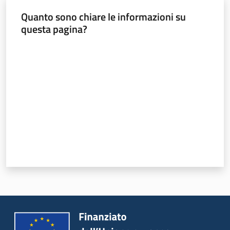
Programmi
e
Quanto sono chiare le informazioni su
risorse
questa pagina?
Valuta da 1 a 5 stelle
Seguici
su
Territorio