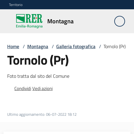
Vai al contenuto
Vai alla navigazione
Vai al footer
Territorio
Montagna
Montagna
Home
/
Montagna
/
Galleria fotografica
/
Tornolo (Pr)
Vivere
Tornolo (Pr)
e
lavorare
Foto tratta dal sito del Comune
Condividi
Vedi azioni
Infrastrutture
e
sicurezza
del
Ultimo aggiornamento
:
06-07-2022 18:12
territorio