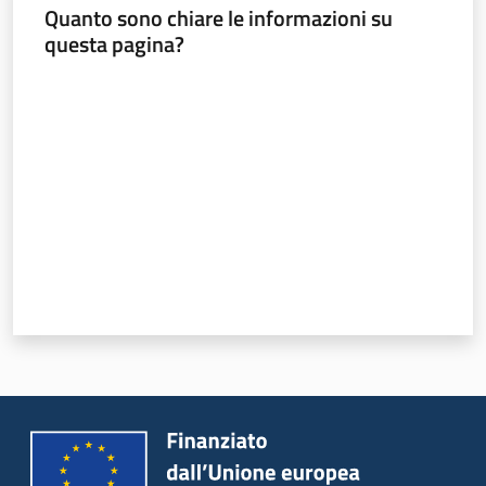
Programmi
Quanto sono chiare le informazioni su
e
questa pagina?
risorse
Valuta da 1 a 5 stelle
Seguici
su
Territorio