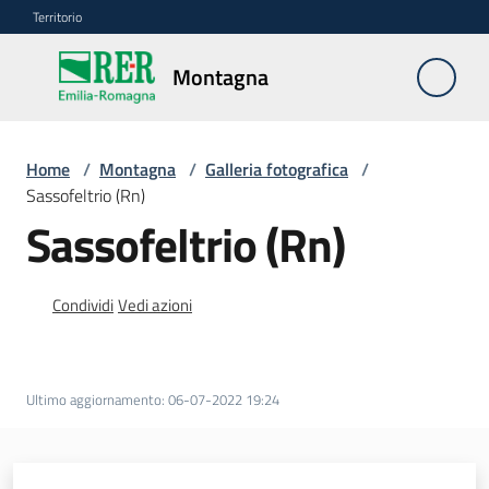
Vai al contenuto
Vai alla navigazione
Vai al footer
Territorio
Montagna
Montagna
Home
/
Montagna
/
Galleria fotografica
/
Vivere
Sassofeltrio (Rn)
e
Sassofeltrio (Rn)
lavorare
Condividi
Vedi azioni
Infrastrutture
e
sicurezza
Ultimo aggiornamento
:
06-07-2022 19:24
del
territorio