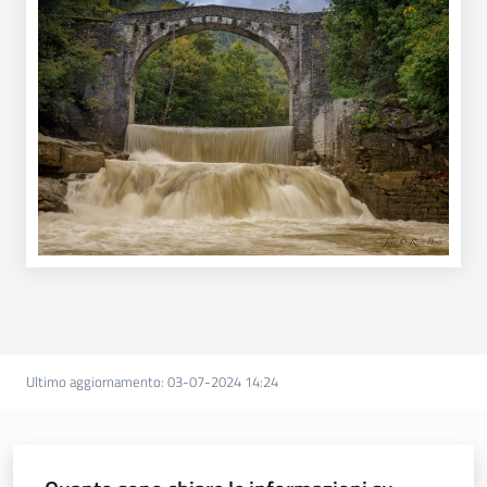
Programmi
e
risorse
Seguici
su
Ultimo aggiornamento
:
03-07-2024 14:24
Territorio