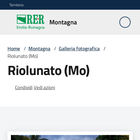
Vai al contenuto
Vai alla navigazione
Vai al footer
Territorio
Montagna
Montagna
Home
/
Montagna
/
Galleria fotografica
/
Vivere
Riolunato (Mo)
e
Riolunato (Mo)
lavorare
Condividi
Vedi azioni
Infrastrutture
e
sicurezza
del
territorio