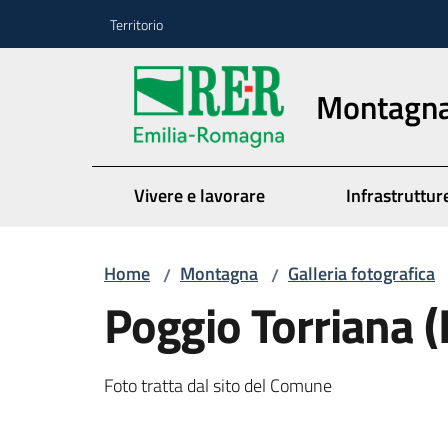
Vai al contenuto
Vai alla navigazione
Vai al footer
Territorio
Montagn
Vivere e lavorare
Infrastrutture
Home
Montagna
Galleria fotografica
/
/
Poggio Torriana (
Foto tratta dal sito del Comune