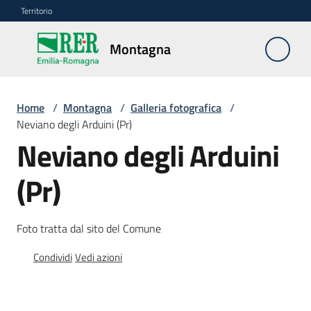
Vai al contenuto
Vai alla navigazione
Vai al footer
Territorio
Montagna
Montagna
Home
/
Montagna
/
Galleria fotografica
/
Vivere
Neviano degli Arduini (Pr)
e
Neviano degli Arduini
lavorare
(Pr)
Infrastrutture
e
Foto tratta dal sito del Comune
sicurezza
del
Condividi
Vedi azioni
territorio