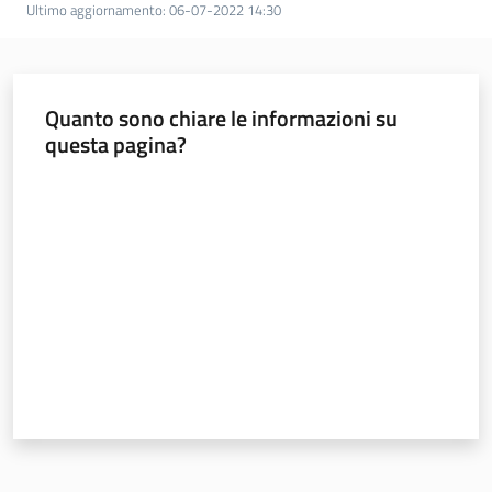
Programmi
Ultimo aggiornamento
:
06-07-2022 14:30
e
risorse
Quanto sono chiare le informazioni su
questa pagina?
Seguici
Valuta da 1 a 5 stelle
su
Territorio