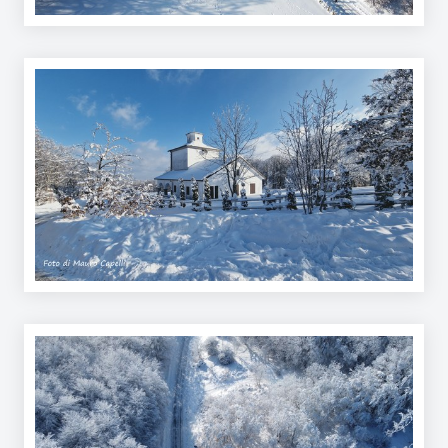
Argomenti
Novità
Servizi
Leggi Atti Bandi
Piani Programmi
Progetti