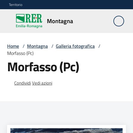
Vai al contenuto
Vai alla navigazione
Vai al footer
Territorio
Montagna
Montagna
Home
/
Montagna
/
Galleria fotografica
/
Vivere
Morfasso (Pc)
e
Morfasso (Pc)
lavorare
Condividi
Vedi azioni
Infrastrutture
e
sicurezza
del
territorio