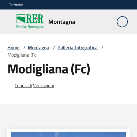
Vai al contenuto
Vai alla navigazione
Vai al footer
Territorio
Montagna
Montagna
Home
/
Montagna
/
Galleria fotografica
/
Vivere
Modigliana (Fc)
e
Modigliana (Fc)
lavorare
Condividi
Vedi azioni
Infrastrutture
e
sicurezza
del
territorio