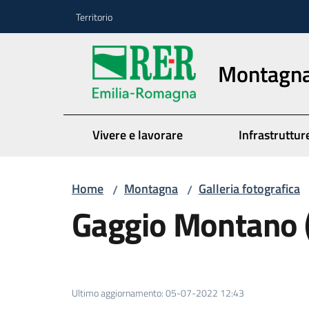
Vai al contenuto
Vai alla navigazione
Vai al footer
Territorio
Montagn
Vivere e lavorare
Infrastrutture
Home
Montagna
Galleria fotografica
/
/
Gaggio Montano 
Ultimo aggiornamento
:
05-07-2022 12:43