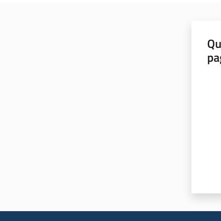
Qu
pa
Valut