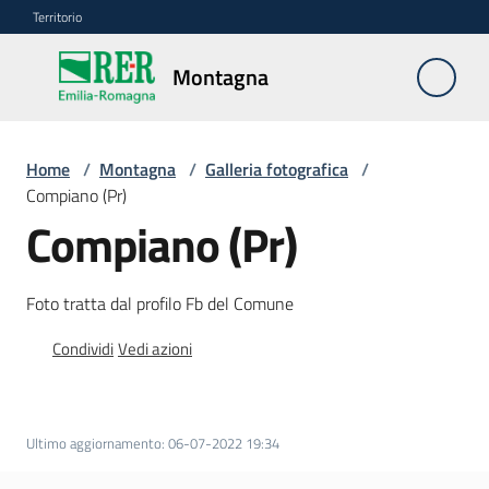
Vai al contenuto
Vai alla navigazione
Vai al footer
Territorio
Montagna
Montagna
Home
/
Montagna
/
Galleria fotografica
/
Vivere
Compiano (Pr)
e
Compiano (Pr)
lavorare
Foto tratta dal profilo Fb del Comune
Infrastrutture
Condividi
Vedi azioni
e
sicurezza
del
territorio
Ultimo aggiornamento
:
06-07-2022 19:34