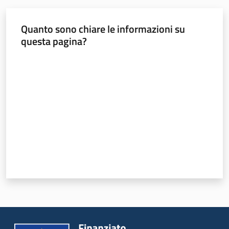
Programmi
e
risorse
Quanto sono chiare le informazioni su
questa pagina?
Valuta da 1 a 5 stelle
Seguici
su
Territorio