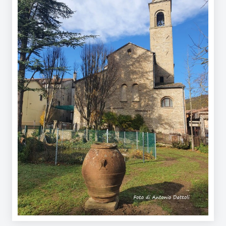
Argomenti
Novità
Servizi
Leggi Atti Bandi
Piani Programmi
Progetti