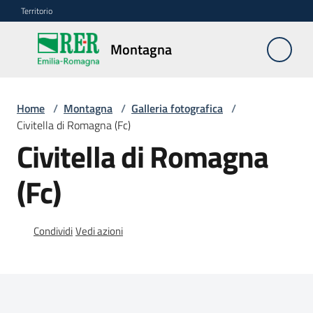
Vai al contenuto
Vai alla navigazione
Vai al footer
Territorio
Montagna
Montagna
Home
/
Montagna
/
Galleria fotografica
/
Vivere
Civitella di Romagna (Fc)
e
Civitella di Romagna
lavorare
(Fc)
Infrastrutture
e
Condividi
Vedi azioni
sicurezza
del
territorio