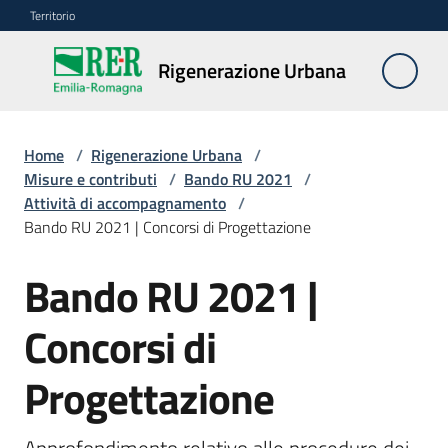
Vai al contenuto
Vai alla navigazione
Vai al footer
Territorio
Rigenerazione
Rigenerazione Urbana
Urbana
Home
/
Rigenerazione Urbana
/
Misure
Misure e contributi
/
Bando RU 2021
/
e
Attività di accompagnamento
/
contributi
Bando RU 2021 | Concorsi di Progettazione
Menu selezionato
Bando RU 2021 |
Strumenti
Salta al contenuto
Concorsi di
Divulgazione
Progettazione
Norme
e
atti