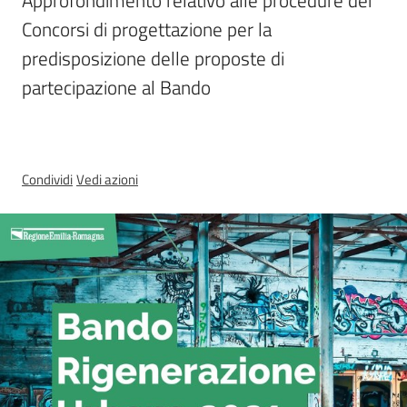
Approfondimento relativo alle procedure dei 
Concorsi di progettazione per la 
predisposizione delle proposte di 
Seguici
partecipazione al Bando
su
Condividi
Vedi azioni
Territorio
Argomenti
Novità