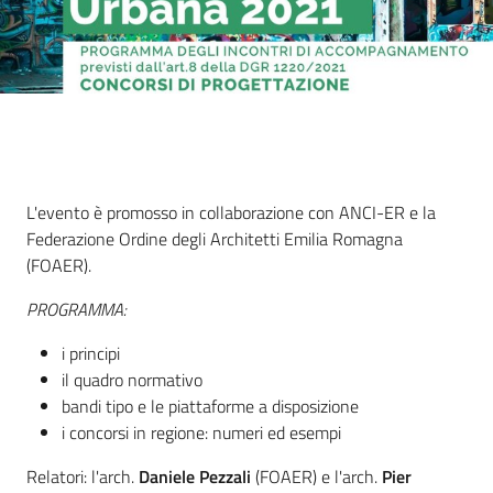
Servizi
Leggi Atti Bandi
Piani Programmi
Progetti
Cos'è
L'evento è promosso in collaborazione con ANCI-ER e la
Federazione Ordine degli Architetti Emilia Romagna
(FOAER).
PROGRAMMA:
i principi
il quadro normativo
bandi tipo e le piattaforme a disposizione
i concorsi in regione: numeri ed esempi
Relatori: l'arch.
Daniele Pezzali
(FOAER) e l'arch.
Pier