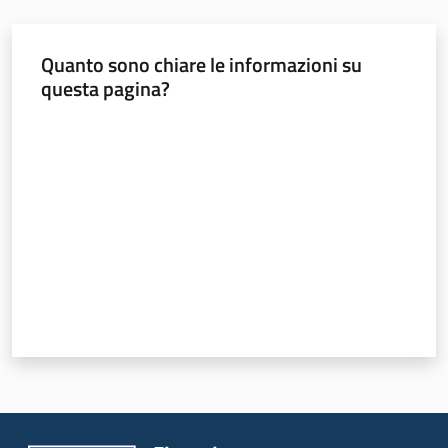
Quanto sono chiare le informazioni su
Seguici
questa pagina?
su
Valuta da 1 a 5 stelle
Territorio
Argomenti
Novità