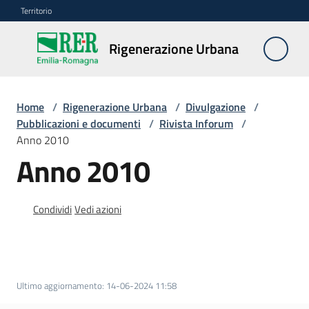
Vai al contenuto
Vai alla navigazione
Vai al footer
Territorio
Rigenerazione
Rigenerazione Urbana
Urbana
Home
/
Rigenerazione Urbana
/
Divulgazione
/
Misure
Pubblicazioni e documenti
/
Rivista Inforum
/
e
Anno 2010
contributi
Anno 2010
Strumenti
Condividi
Vedi azioni
Divulgazione
Menu selezionato
Norme
e
Ultimo aggiornamento
:
14-06-2024 11:58
atti