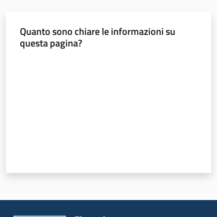
Quanto sono chiare le informazioni su
Seguici
questa pagina?
su
Valuta da 1 a 5 stelle
Territorio
Argomenti
Novità