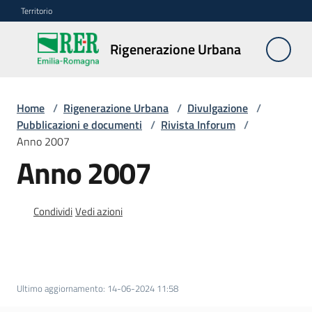
Vai al contenuto
Vai alla navigazione
Vai al footer
Territorio
Rigenerazione
Rigenerazione Urbana
Urbana
Home
/
Rigenerazione Urbana
/
Divulgazione
/
Misure
Pubblicazioni e documenti
/
Rivista Inforum
/
e
Anno 2007
contributi
Anno 2007
Strumenti
Condividi
Vedi azioni
Divulgazione
Menu selezionato
Norme
e
Ultimo aggiornamento
:
14-06-2024 11:58
atti