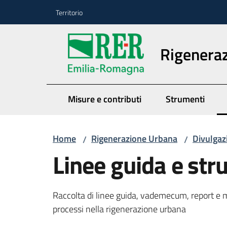
Vai al contenuto
Vai alla navigazione
Vai al footer
Territorio
Rigenera
Misure e contributi
Strumenti
Home
Rigenerazione Urbana
Divulgaz
/
/
Linee guida e str
Raccolta di linee guida, vademecum, report e mo
processi nella rigenerazione urbana