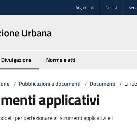
Argomenti
Novità
Servi
zione Urbana
Divulgazione
Norme e atti
Menu selezionato
ione
Pubblicazioni e documenti
Documenti
Linee
/
/
/
umenti applicativi
delli per perfezionare gli strumenti applicativi e i