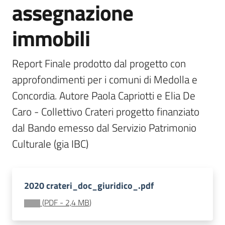
assegnazione
immobili
Seguici
su
Report Finale prodotto dal progetto con 
approfondimenti per i comuni di Medolla e 
Concordia. Autore Paola Capriotti e Elia De 
Caro - Collettivo Crateri progetto finanziato 
dal Bando emesso dal Servizio Patrimonio 
Culturale (gia IBC) 
Territorio
Argomenti
2020 crateri_doc_giuridico_.pdf
(
PDF
-
2,4 MB
)
Novità