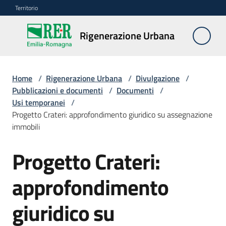
Vai al contenuto
Vai alla navigazione
Vai al footer
Territorio
Rigenerazione
Rigenerazione Urbana
Urbana
Home
/
Rigenerazione Urbana
/
Divulgazione
/
Misure
Pubblicazioni e documenti
/
Documenti
/
e
Usi temporanei
/
contributi
Progetto Crateri: approfondimento giuridico su assegnazione
immobili
Strumenti
Progetto Crateri:
Divulgazione
approfondimento
Menu selezionato
Norme
giuridico su
e
atti