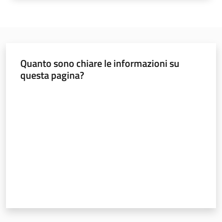
Servizi
Leggi Atti Bandi
Quanto sono chiare le informazioni su
questa pagina?
Piani Programmi
Progetti
Valuta da 1 a 5 stelle