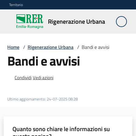
Vai al contenuto
Vai alla navigazione
Vai al footer
Territorio
Rigenerazione
Rigenerazione Urbana
Urbana
Home
/
Rigenerazione Urbana
/
Bandi e avvisi
Misure
Bandi e avvisi
e
contributi
Condividi
Vedi azioni
Strumenti
Ultimo aggiornamento
:
24-07-2025 08:28
Divulgazione
Norme
e
Quanto sono chiare le informazioni su
atti