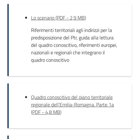
a
n
o
Lo scenario
(
PDF
-
2,9 MB
)
r
Riferimenti territoriali agli indirizzi per la
e
predisposizione del Ptr, guida alla lettura
g
del quadro conoscitivo, riferimenti europei,
i
nazionali e regionali che integrano il
o
quadro conoscitivo
n
a
l
e
i
Quadro conoscitivo del piano territoriale
n
regionale dell'Emilia-Romagna. Parte 1a
t
(
PDF
-
4,8 MB
)
e
g
r
a