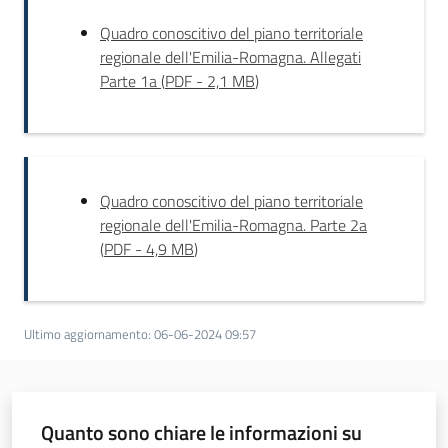
t
Quadro conoscitivo del piano territoriale
o
regionale dell'Emilia-Romagna. Allegati
d
Parte 1a
(
PDF
-
2,1 MB
)
e
i
t
r
a
Quadro conoscitivo del piano territoriale
s
regionale dell'Emilia-Romagna. Parte 2a
p
(
PDF
-
4,9 MB
)
o
r
t
i
Ultimo aggiornamento
:
06-06-2024 09:57
Norme
e
Quanto sono chiare le informazioni su
atti