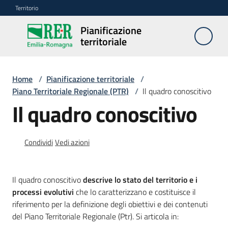
Vai al contenuto
Vai alla navigazione
Vai al footer
Territorio
Pianificazione
Pianificazione
territoriale
territoriale
Home
/
Pianificazione territoriale
/
Piano
Piano Territoriale Regionale (PTR)
/
Il quadro conoscitivo
territoriale
Il quadro conoscitivo
regionale
Menu selezionato
Piano
Condividi
Vedi azioni
territoriale
paesaggistico
regionale
Il quadro conoscitivo
descrive lo stato del territorio e i
processi evolutivi
che lo caratterizzano e costituisce il
riferimento per la definizione degli obiettivi e dei contenuti
P
del Piano Territoriale Regionale (Ptr). Si articola in:
i