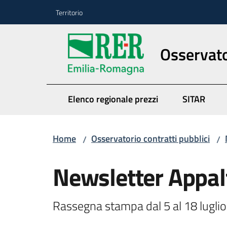
Vai al contenuto
Vai alla navigazione
Vai al footer
Territorio
Osservato
Elenco regionale prezzi
SITAR
Home
Osservatorio contratti pubblici
/
/
Newsletter Appal
Rassegna stampa dal 5 al 18 lugli