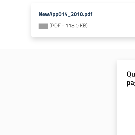
NewApp014_2010.pdf
(
PDF
-
118,0 KB
)
Qu
pa
Valut