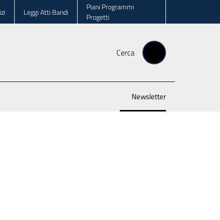
Piani Programmi
zi
Leggi Atti Bandi
Progetti
Cerca
Newsletter
Menu selezionato