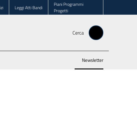
Piani Programmi
zi
Leggi Atti Bandi
Progetti
Cerca
Newsletter
Menu selezionato