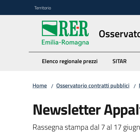
Vai al contenuto
Vai alla navigazione
Vai al footer
Territorio
Osservato
Elenco regionale prezzi
SITAR
Home
Osservatorio contratti pubblici
/
/
Newsletter Appal
Rassegna stampa dal 7 al 17 giug