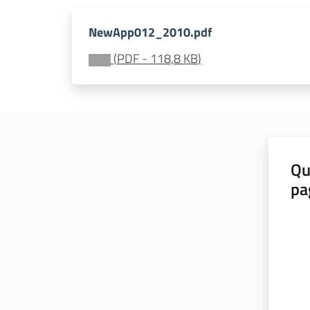
NewApp012_2010.pdf
(
PDF
-
118,8 KB
)
Qu
pa
Valut