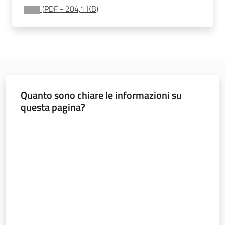
Valori
(
PDF
-
204,1 KB
)
agricoli
medi
Avvisi
Quanto sono chiare le informazioni su
questa pagina?
Newsletter
Valuta da 1 a 5 stelle
Territorio