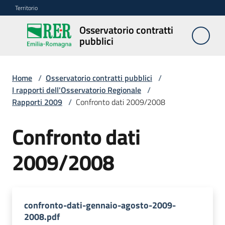
Vai al contenuto
Vai alla navigazione
Vai al footer
Territorio
Osservatorio contratti
Osservatorio
pubblici
contratti
pubblici
Home
/
Osservatorio contratti pubblici
/
I rapporti dell'Osservatorio Regionale
/
Rapporti 2009
/
Confronto dati 2009/2008
Elenco
regionale
prezzi
Confronto dati
2009/2008
SITAR
Elenco
di
confronto-dati-gennaio-agosto-2009-
merito
2008.pdf