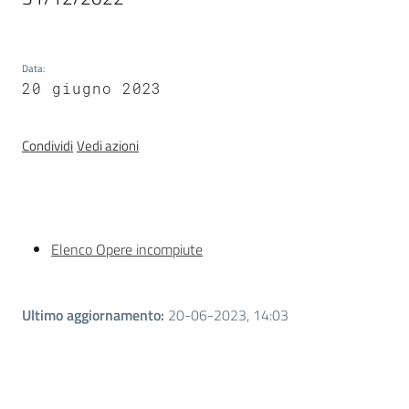
Valori
agricoli
medi
Data
:
20 giugno 2023
Avvisi
Condividi
Vedi azioni
Newsletter
Introduzione
Elenco Opere incompiute
Ultimo aggiornamento
:
20-06-2023, 14:03
Territorio