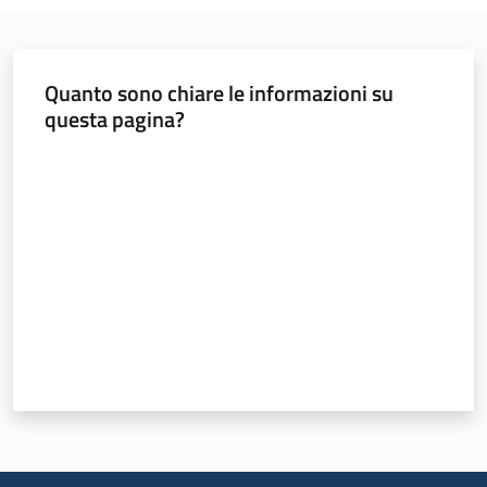
Argomenti
Novità
Quanto sono chiare le informazioni su
Servizi
questa pagina?
Valuta da 1 a 5 stelle
Leggi Atti Bandi
Piani Programmi
Progetti