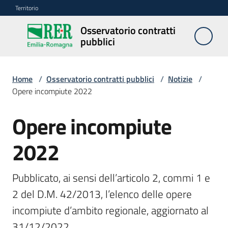
Vai al contenuto
Vai alla navigazione
Vai al footer
Territorio
Osservatorio contratti
Osservatorio
pubblici
contratti
pubblici
Home
/
Osservatorio contratti pubblici
/
Notizie
/
Opere incompiute 2022
Elenco
regionale
Opere incompiute
Salta al contenuto
prezzi
2022
SITAR
Pubblicato, ai sensi dell’articolo 2, commi 1 e 
Elenco
2 del D.M. 42/2013, l’elenco delle opere 
di
merito
incompiute d’ambito regionale, aggiornato al 
31/12/2022