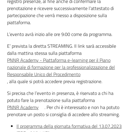
Argomenti
registro presenze, al fine anche di confermare la
prenotazione e ricevere successivamente l’attestato di
Novità
partecipazione che verrà messo a disposizione sulla
piattaforma.
Servizi
L’evento avrà inizio alle ore 9:00 come da programma.
Leggi Atti Bandi
E’ prevista la diretta STREAMING. Il link sarà accessibile
dalla mattina stessa sulla piattaforma
PNNR Academy - Piattaforma e-learning per il Piano
nazionale di formazione per la professionalizzazione del
Piani Programmi
Responsabile Unico del Procedimento
Progetti
,
alla quale si potrà accedere previa registrazione.
Si precisa che l’evento in presenza, è riservato a chi ha
potuto fare la prenotazione sulla piattaforma
PNNR Academy
. Per chi è interessato e non ha potuto
prenotare un posto si consiglia di accedere allo streaming.
Il programma della giornata formativa del 13.07.2023