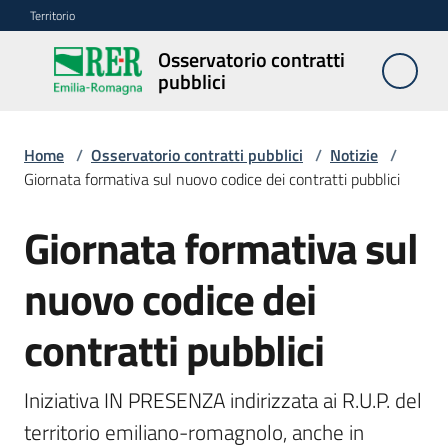
Vai al contenuto
Vai alla navigazione
Vai al footer
Territorio
Osservatorio contratti
Osservatorio
pubblici
contratti
pubblici
Home
/
Osservatorio contratti pubblici
/
Notizie
/
Giornata formativa sul nuovo codice dei contratti pubblici
Elenco
regionale
Giornata formativa sul
Salta al contenuto
prezzi
nuovo codice dei
SITAR
contratti pubblici
Elenco
di
Iniziativa IN PRESENZA indirizzata ai R.U.P. del 
merito
territorio emiliano-romagnolo, anche in 