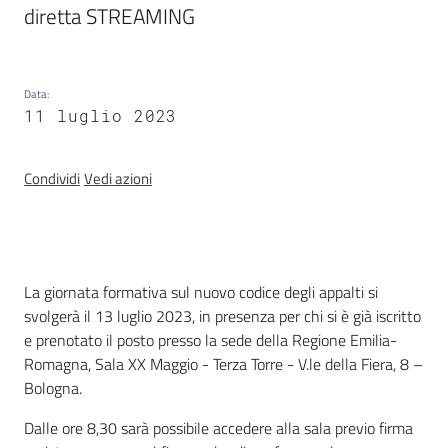
diretta STREAMING
Valori
agricoli
medi
Data
:
Avvisi
11 luglio 2023
Condividi
Vedi azioni
Newsletter
Introduzione
La giornata formativa sul nuovo codice degli appalti si
svolgerà il 13 luglio 2023, in presenza per chi si è già iscritto
e prenotato il posto presso la sede della Regione Emilia-
Romagna, Sala XX Maggio - Terza Torre - V.le della Fiera, 8 –
Territorio
Bologna.
Dalle ore 8,30 sarà possibile accedere alla sala previo firma