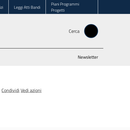
Piani Programmi
zi
Leggi Atti Bandi
Progetti
Cerca
Newsletter
Condividi
Vedi azioni