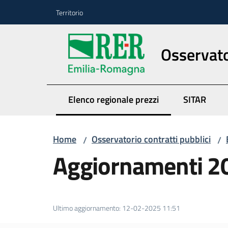
Vai al contenuto
Vai alla navigazione
Vai al footer
Territorio
Osservato
Elenco regionale prezzi
SITAR
Menu selezionato
Home
Osservatorio contratti pubblici
/
/
Aggiornamenti 2
Ultimo aggiornamento
:
12-02-2025 11:51