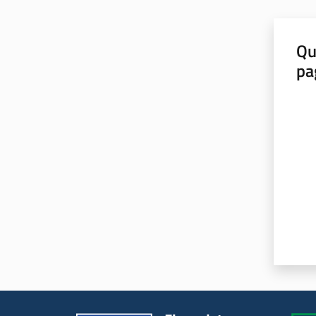
Qu
pa
Valut