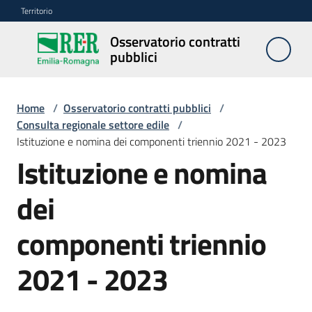
Vai al contenuto
Vai alla navigazione
Vai al footer
Territorio
Osservatorio contratti
Osservatorio
pubblici
contratti
pubblici
Home
/
Osservatorio contratti pubblici
/
Consulta regionale settore edile
/
Istituzione e nomina dei componenti triennio 2021 - 2023
Elenco
regionale
Istituzione e nomina
prezzi
dei
SITAR
componenti triennio
Elenco
2021 - 2023
di
merito