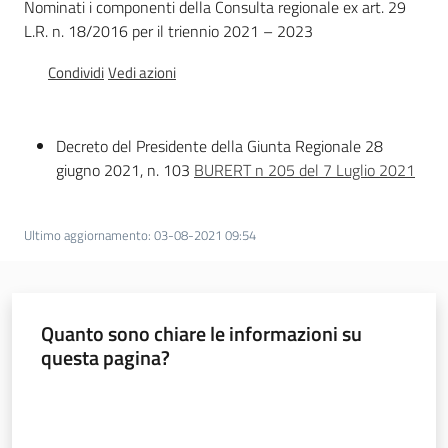
Nominati i componenti della Consulta regionale ex art. 29
Valori
L.R. n. 18/2016 per il triennio 2021 – 2023
agricoli
medi
Condividi
Vedi azioni
Avvisi
Decreto del Presidente della Giunta Regionale 28
giugno 2021, n. 103
BURERT n 205 del 7 Luglio 2021
Ultimo aggiornamento
:
03-08-2021 09:54
Newsletter
Quanto sono chiare le informazioni su
questa pagina?
Territorio
Valuta da 1 a 5 stelle