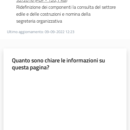
Argomenti
32/2016
(
PDF
-
120,1 KB
)
Ridefinizione dei componenti la consulta del settore
edile e delle costruzioni e nomina della
Novità
segreteria organizzativa
Servizi
Ultimo aggiornamento
:
09-09-2022 12:23
Leggi Atti Bandi
Quanto sono chiare le informazioni su
questa pagina?
Piani Programmi
Valuta da 1 a 5 stelle
Progetti