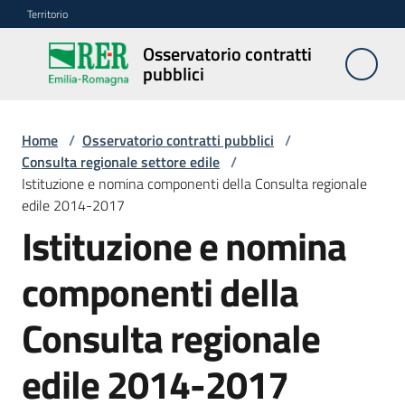
Vai al contenuto
Vai alla navigazione
Vai al footer
Territorio
Osservatorio contratti
Osservatorio
pubblici
contratti
pubblici
Home
/
Osservatorio contratti pubblici
/
Consulta regionale settore edile
/
Istituzione e nomina componenti della Consulta regionale
Elenco
edile 2014-2017
regionale
prezzi
Istituzione e nomina
componenti della
SITAR
Consulta regionale
Elenco
di
edile 2014-2017
merito