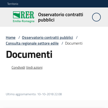
Vai al contenuto
Vai alla navigazione
Vai al footer
Territorio
Osservatorio contratti
Osservatorio
pubblici
contratti
pubblici
Home
/
Osservatorio contratti pubblici
/
Consulta regionale settore edile
/
Documenti
Elenco
Documenti
regionale
prezzi
Condividi
Vedi azioni
SITAR
Elenco
di
Ultimo aggiornamento
:
10-10-2018 22:08
merito