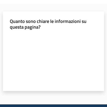
Valori
agricoli
medi
Quanto sono chiare le informazioni su
questa pagina?
Avvisi
Menu selezionato
Valuta da 1 a 5 stelle
Newsletter
Territorio