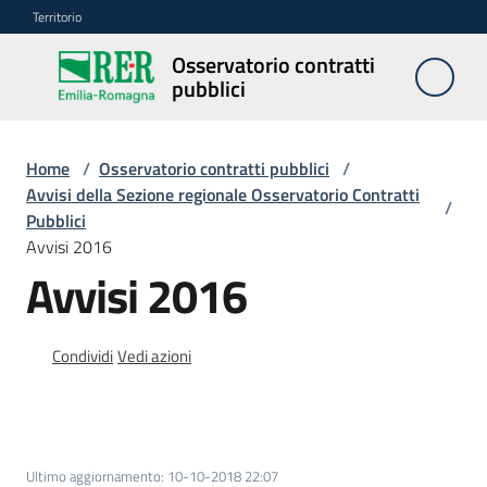
Vai al contenuto
Vai alla navigazione
Vai al footer
Territorio
Osservatorio contratti
Osservatorio
pubblici
contratti
pubblici
Home
/
Osservatorio contratti pubblici
/
Avvisi della Sezione regionale Osservatorio Contratti
/
Pubblici
Elenco
Avvisi 2016
regionale
prezzi
Avvisi 2016
SITAR
Condividi
Vedi azioni
Elenco
di
merito
Ultimo aggiornamento
:
10-10-2018 22:07