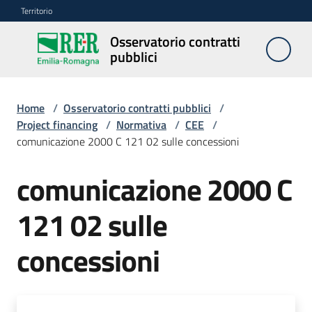
Vai al contenuto
Vai alla navigazione
Vai al footer
Territorio
Osservatorio contratti
Osservatorio
pubblici
contratti
pubblici
Home
/
Osservatorio contratti pubblici
/
Project financing
/
Normativa
/
CEE
/
comunicazione 2000 C 121 02 sulle concessioni
Elenco
regionale
prezzi
comunicazione 2000 C
121 02 sulle
SITAR
concessioni
Elenco
di
merito