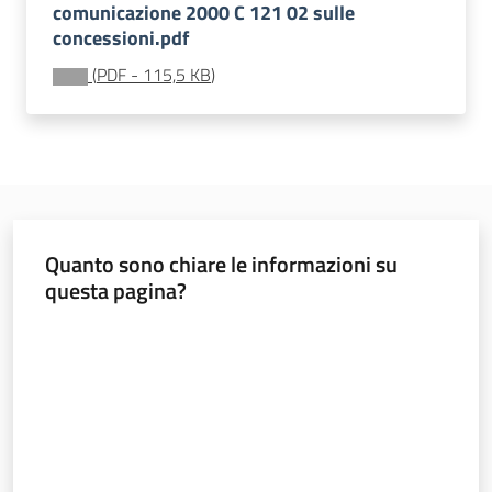
comunicazione 2000 C 121 02 sulle
Valori
concessioni.pdf
agricoli
medi
(
PDF
-
115,5 KB
)
Avvisi
Quanto sono chiare le informazioni su
Newsletter
questa pagina?
Valuta da 1 a 5 stelle
Territorio