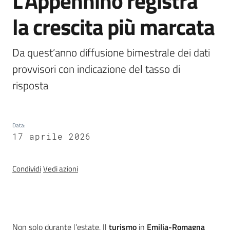
L'Appennino registra
Programmi
e
la crescita più marcata
risorse
Da quest’anno diffusione bimestrale dei dati 
provvisori con indicazione del tasso di 
risposta
Seguici
su
Data
:
17 aprile 2026
Condividi
Vedi azioni
Territorio
Introduzione
Non solo durante l’estate. Il
turismo
in
Emilia-Romagna