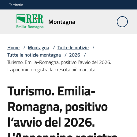
Vai al contenuto
Vai alla navigazione
Vai al footer
Territorio
Montagna
Montagna
Home
/
Montagna
/
Tutte le notizie
/
Vivere
Tutte le notizie montagna
/
2026
/
e
Turismo. Emilia-Romagna, positivo l’avvio del 2026.
lavorare
L'Appennino registra la crescita più marcata
Turismo. Emilia-
Salta al contenuto
Infrastrutture
e
Romagna, positivo
sicurezza
del
l’avvio del 2026.
territorio