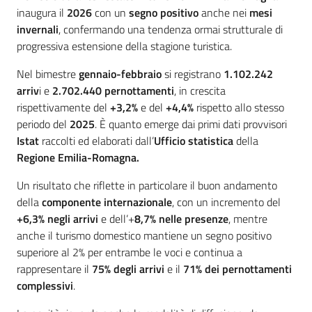
Argomenti
inaugura il
2026
con un
segno positivo
anche nei
mesi
invernali
, confermando una tendenza ormai strutturale di
Novità
progressiva estensione della stagione turistica.
Servizi
Nel bimestre
gennaio-febbraio
si registrano
1.102.242
arriv
i e
2.702.440
pernottamenti
, in crescita
Leggi Atti Bandi
rispettivamente del
+3,2%
e del
+4,4%
rispetto allo stesso
periodo del
2025
. È quanto emerge dai primi dati provvisori
Istat
raccolti ed elaborati dall’
Ufficio statistica
della
Regione Emilia-Romagna.
Piani Programmi
Un risultato che riflette in particolare il buon andamento
Progetti
della
componente internazionale
, con un incremento del
+6,3% negli arrivi
e dell’+
8,7% nelle presenze
, mentre
anche il turismo domestico mantiene un segno positivo
superiore al 2% per entrambe le voci e continua a
rappresentare il
75% degli arrivi
e il
71% dei pernottamenti
complessivi
.