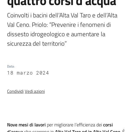
quattro corsi d’acqua
Programmi
e
Coinvolti i bacini dell’Alta Val Taro e dell’Alta 
risorse
Val Ceno. Priolo: “Prevenire i fenomeni di 
dissesto idrogeologico e aumentare la 
sicurezza del territorio”
Seguici
su
Data
:
18 marzo 2024
Condividi
Vedi azioni
Territorio
Introduzione
Nove mesi di lavori
per migliorare l’efficienza dei
corsi
d’acqua
che scorrono in
Alta Val Taro ed in Alta Val Ceno
. È