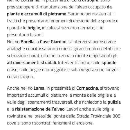
previste opere di manutenzione dell’alveo occupato
da
piante e accumuli di pietrame
. Saranno poi risistemati i
tratti che presentano fenomeni di erosione delle sponde e
riparate le
briglie
, in calcestruzzo non armato, che
presentano lesioni.
Nel rio
Borella
, a
Case Giardini
, si interverrà per risolvere
analoghe criticità: saranno rimossi gli accumuli di detriti che
si trovano soprattutto nella zona a monte e ripristinati gli
attraversamenti stradali
. Interventi anche sulle
sponde
erose, sulle briglie danneggiate e sulla vegetazione lungo il
corso d’acqua.
Anche nel rio
Lama
, in prossimità di
Cornaccina
, si trovano
importanti accumuli di pietrame, a monte delle briglie e a
valle degli sbarramenti trasversali, che richiedono la
pulizia
e la
risistemazione dell’alveo
. Lavori anche sulle briglie
rovinate e nei pressi del ponte della Strada Provinciale 308,
dove si sono riscontrati fenomeni di erosione.