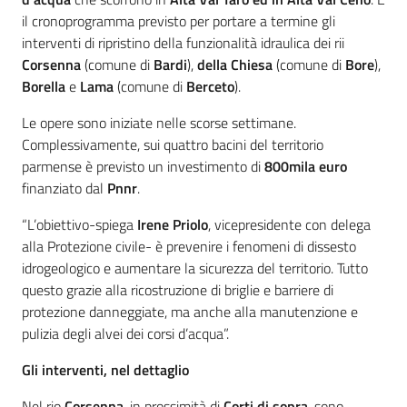
Argomenti
il cronoprogramma previsto per portare a termine gli
interventi di ripristino della funzionalità idraulica dei rii
Novità
Corsenna
(comune di
Bardi
),
della Chiesa
(comune di
Bore
),
Borella
e
Lama
(comune di
Berceto
).
Servizi
Le opere sono iniziate nelle scorse settimane.
Leggi Atti Bandi
Complessivamente, sui quattro bacini del territorio
parmense è previsto un investimento di
800mila euro
finanziato dal
Pnnr
.
“L’obiettivo-spiega
Irene Priolo
, vicepresidente con delega
Piani Programmi
alla Protezione civile- è prevenire i fenomeni di dissesto
Progetti
idrogeologico e aumentare la sicurezza del territorio. Tutto
questo grazie alla ricostruzione di briglie e barriere di
protezione danneggiate, ma anche alla manutenzione e
pulizia degli alvei dei corsi d’acqua”.
Gli interventi, nel dettaglio
Nel rio
Corsenna
, in prossimità di
Corti di sopra
, sono