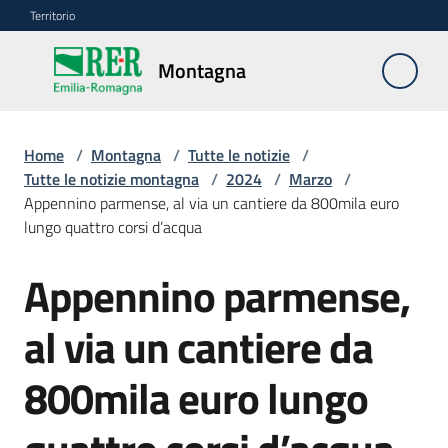
Vai al contenuto
Vai alla navigazione
Vai al footer
Territorio
Montagna
Montagna
Home
/
Montagna
/
Tutte le notizie
/
Vivere
Tutte le notizie montagna
/
2024
/
Marzo
/
e
Appennino parmense, al via un cantiere da 800mila euro
lavorare
lungo quattro corsi d’acqua
Appennino parmense,
Salta al contenuto
Infrastrutture
e
al via un cantiere da
sicurezza
del
800mila euro lungo
territorio