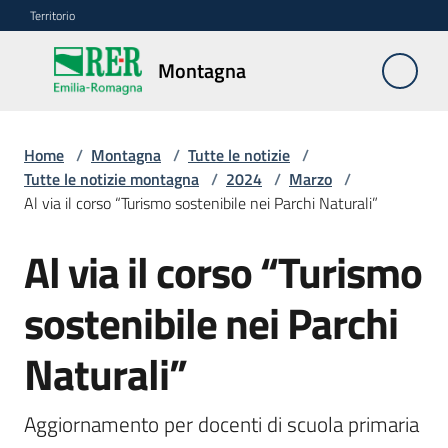
Vai al contenuto
Vai alla navigazione
Vai al footer
Territorio
Montagna
Montagna
Home
/
Montagna
/
Tutte le notizie
/
Vivere
Tutte le notizie montagna
/
2024
/
Marzo
/
e
Al via il corso “Turismo sostenibile nei Parchi Naturali”
lavorare
Al via il corso “Turismo
Salta al contenuto
Infrastrutture
sostenibile nei Parchi
e
sicurezza
Naturali”
del
territorio
Aggiornamento per docenti di scuola primaria 