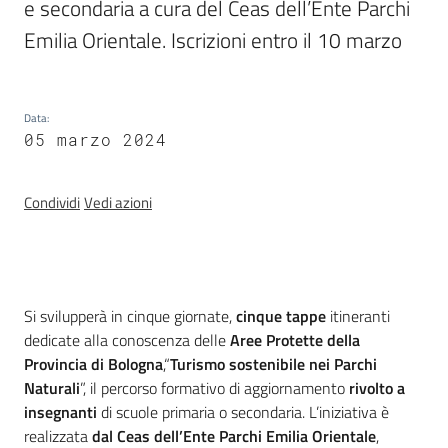
Programmi
e secondaria a cura del Ceas dell’Ente Parchi 
e
Emilia Orientale. Iscrizioni entro il 10 marzo
risorse
Data
:
05 marzo 2024
Seguici
su
Condividi
Vedi azioni
Introduzione
Si svilupperà in cinque giornate,
cinque tappe
itineranti
dedicate alla conoscenza delle
Aree Protette della
Provincia di Bologna
,“
Turismo sostenibile nei Parchi
Territorio
Naturali
”, il percorso formativo di aggiornamento
rivolto a
insegnanti
di scuole primaria o secondaria. L’iniziativa è
realizzata
dal Ceas dell’Ente Parchi Emilia Orientale
,