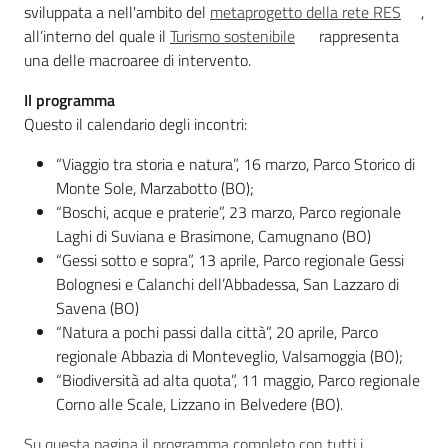
Argomenti
sviluppata a nell'ambito del
metaprogetto della rete RES
,
all’interno del quale il
Turismo sostenibile
rappresenta
Novità
una delle macroaree di intervento.
Il programma
Servizi
Questo il calendario degli incontri:
Leggi Atti Bandi
“Viaggio tra storia e natura”, 16 marzo, Parco Storico di
Monte Sole, Marzabotto (BO);
“Boschi, acque e praterie”, 23 marzo, Parco regionale
Laghi di Suviana e Brasimone, Camugnano (BO)
Piani Programmi
“Gessi sotto e sopra”, 13 aprile, Parco regionale Gessi
Progetti
Bolognesi e Calanchi dell’Abbadessa, San Lazzaro di
Savena (BO)
“Natura a pochi passi dalla città”, 20 aprile, Parco
regionale Abbazia di Monteveglio, Valsamoggia (BO);
“Biodiversità ad alta quota”, 11 maggio, Parco regionale
Corno alle Scale, Lizzano in Belvedere (BO).
Su questa pagina il programma completo con tutti i