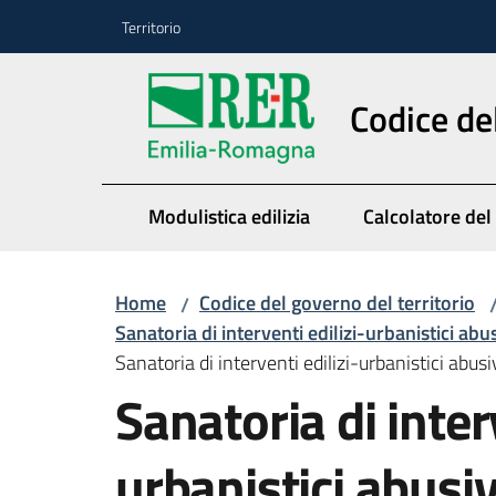
Vai al contenuto
Vai alla navigazione
Vai al footer
Territorio
Codice de
Modulistica edilizia
Calcolatore del
Home
Codice del governo del territorio
/
Sanatoria di interventi edilizi-urbanistici abu
Sanatoria di interventi edilizi-urbanistici abus
Sanatoria di interv
urbanistici abusiv