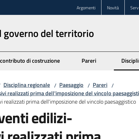
Argomenti
Novità
Servi
l governo del territorio
 contributo di costruzione
Pareri
Discipl
Disciplina regionale
Paesaggio
Pareri
/
/
/
/
sivi realizzati prima dell'imposizione del vincolo paesaggist
ivi realizzati prima dell'imposizione del vincolo paesaggistico
enti edilizi-
i realizzati prima