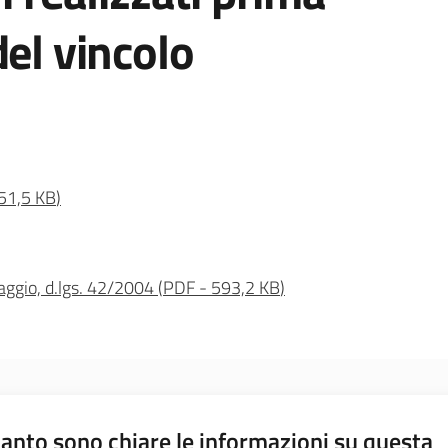
del vincolo
51,5 KB
)
saggio, d.lgs. 42/2004
(
PDF
-
593,2 KB
)
anto sono chiare le informazioni su questa