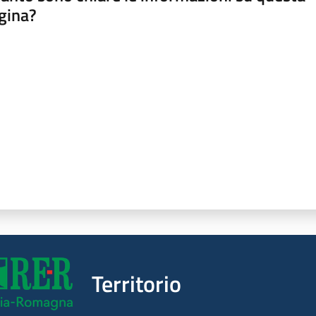
gina?
a da 1 a 5 stelle
Territorio