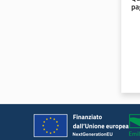
pa
Valut