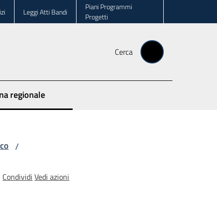
Piani Programmi
zi
Leggi Atti Bandi
Progetti
Cerca
ina regionale
ico
/
Condividi
Vedi azioni