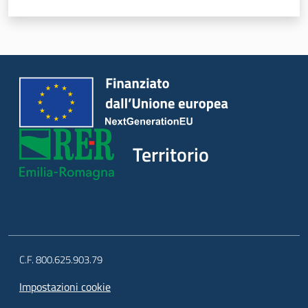
d
i
c
o
s
t
r
u
z
Territorio
i
o
n
e
Pareri
C.F. 800.625.903.79
Impostazioni cookie
Disciplina