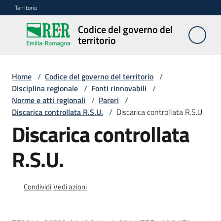
Vai al contenuto
Vai alla navigazione
Vai al footer
Territorio
Codice del governo del
Codice
territorio
del
governo
del
Home
/
Codice del governo del territorio
/
territorio
Disciplina regionale
/
Fonti rinnovabili
/
Norme e atti regionali
/
Pareri
/
Discarica controllata R.S.U.
/
Discarica controllata R.S.U.
Discarica controllata
Modulistica
edilizia
R.S.U.
C
a
Condividi
Vedi azioni
l
c
o