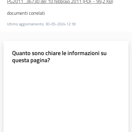
PG2011_36730 del 10 febbraio 2011
(
PDF
-
99,2 KB
)
l
a
documenti correlati
t
o
Ultimo aggiornamento
:
30-05-2024 12:18
r
e
d
Quanto sono chiare le informazioni su
e
questa pagina?
l
c
Valuta da 1 a 5 stelle
o
n
t
r
i
b
u
t
o